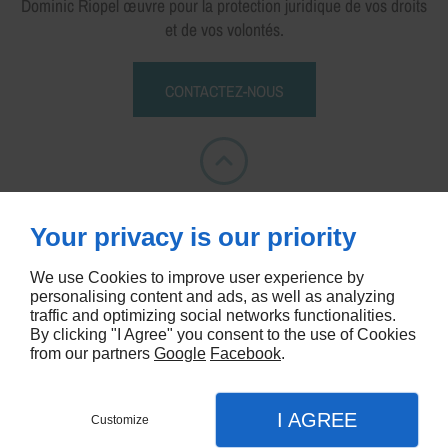
Dominic Riopel œuvre pour la protection juridique de vos droits
et de vos volontés.
CONTACTEZ-NOUS
//
1400 RUE PRINCIPALE
-
J8C 1L9
-
SAINTE-AGATHE-DES-MONTS
Your privacy is our priority
(819) 326-2139
819-324-6314
-
BUREAU
-
CELL.
We use Cookies to improve user experience by
personalising content and ads, as well as analyzing
traffic and optimizing social networks functionalities.
By clicking "I Agree" you consent to the use of Cookies
from our partners
Google
Facebook
.
I AGREE
Customize